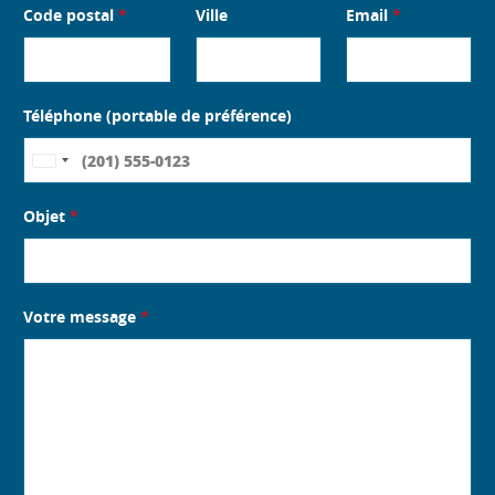
REJOIGNEZ NOTRE COMMUNAUTÉ
On
On
On
linkedin
facebook
youtube
MÉTROPOLE NORD
Mouvement SOLIHA
Plan du site
Mentions Légales
Contact
€