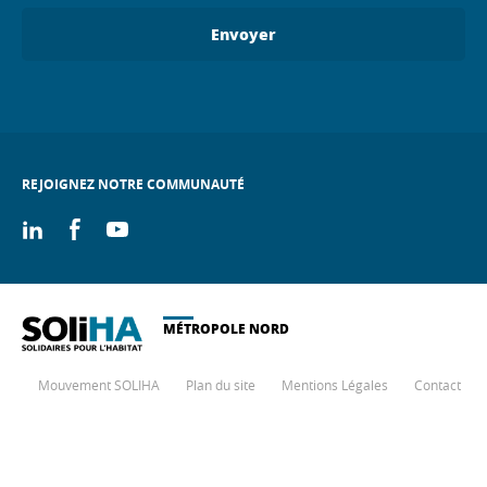
Envoyer
REJOIGNEZ NOTRE COMMUNAUTÉ
On
On
On
linkedin
facebook
youtube
MÉTROPOLE NORD
Mouvement SOLIHA
Plan du site
Mentions Légales
Contact
€